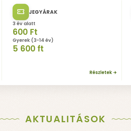
JEGYÁRAK
 VILÁGUNK
NYITVATARTÁS
JEGYEK
PROGRAMOK
OKTA
3 év alatt
600 Ft
Gyerek (3-14 év)
5 600 ft
Részletek
AKTUALITÁSOK