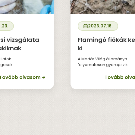
.23.
2026.07.16.
si vizsgálata
Flamingó fiókák ke
akiknak
ki
llatok
A Madár Világ állománya
gesek
folyamatosan gyarapszik
Tovább olvasom
Tovább olv