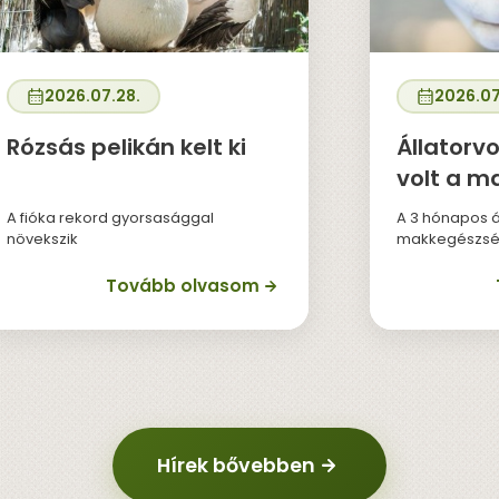
2026.07.28.
2026.07
Rózsás pelikán kelt ki
Állatorvo
volt a m
A fióka rekord gyorsasággal
A 3 hónapos á
növekszik
makkegészsé
Tovább olvasom
Hírek bővebben