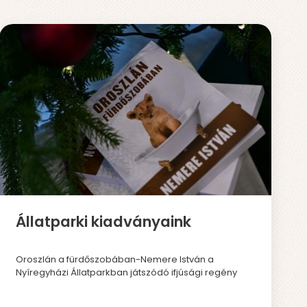
Állatparki kiadványaink
Oroszlán a fürdőszobában-Nemere István a
Nyíregyházi Állatparkban játszódó ifjúsági regény