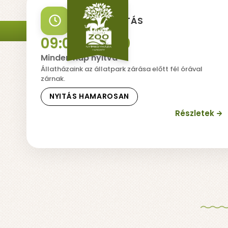
NYITVATARTÁS
MI
09:00 - 18:00
Minden nap nyitva
Állatházaink az állatpark zárása előtt fél órával
zárnak.
NYITÁS HAMAROSAN
ÁLLAPOT:
Részletek