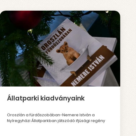
Állatparki kiadványaink
Oroszlán a fürdőszobában-Nemere István a
Nyíregyházi Állatparkban játszódó ifjúsági regény