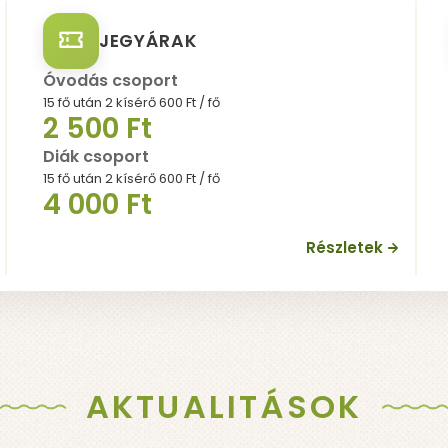
JEGYÁRAK
 VILÁGUNK
NYITVATARTÁS
JEGYEK
PROGRAMOK
OKTA
Felnőtt csoport
15 fő, az ár fejenként értendő
5 500 Ft
Nyugdíjas csoport
15 fő, az ár fejenként értendő
4 000 Ft
Részletek
AKTUALITÁSOK