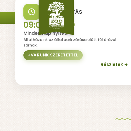
NYITVATARTÁS
MI
09:00 - 18:00
Minden nap nyitva
Állatházaink az állatpark zárása előtt fél órával
zárnak.
VÁRUNK SZERETETTEL
ÁLLAPOT:
Részletek