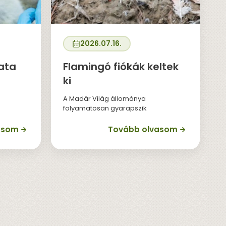
2026.07.16.
lata
Flamingó fiókák keltek
ki
A Madár Világ állománya
folyamatosan gyarapszik
asom
Tovább olvasom