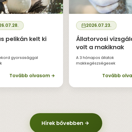
26.07.28.
2026.07.23.
s pelikán kelt ki
Állatorvosi vizsgá
volt a makiknak
rekord gyorsasággal
A 3 hónapos állatok
k
makkegészségesek
Tovább olvasom
Tovább olv
Hírek bővebben