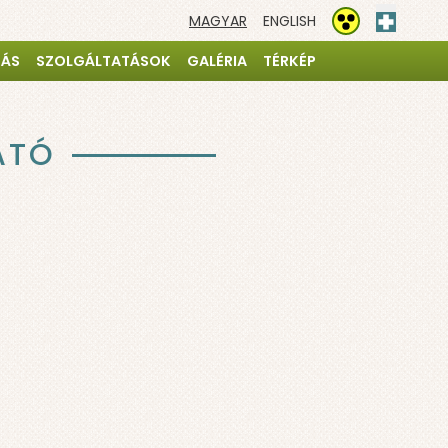
MAGYAR
ENGLISH
Elsősegé
Akadálymentesíté
TÁS
SZOLGÁLTATÁSOK
GALÉRIA
TÉRKÉP
ATÓ