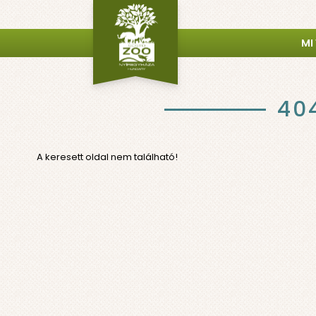
MI
40
A keresett oldal nem található!