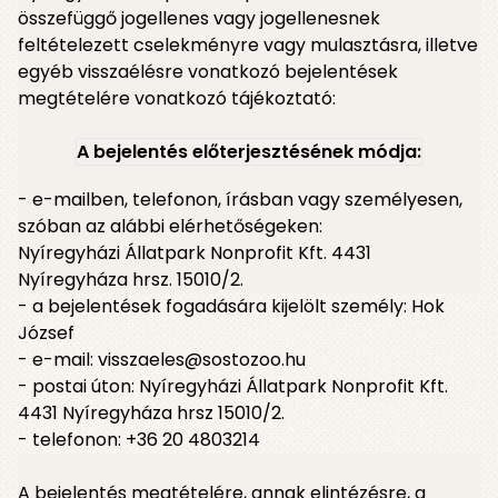
összefüggő jogellenes vagy jogellenesnek
feltételezett cselekményre vagy mulasztásra, illetve
egyéb visszaélésre vonatkozó bejelentések
megtételére vonatkozó tájékoztató:
A bejelentés előterjesztésének módja:
- e-mailben, telefonon, írásban vagy személyesen,
szóban az alábbi elérhetőségeken:
Nyíregyházi Állatpark Nonprofit Kft. 4431
Nyíregyháza hrsz. 15010/2.
- a bejelentések fogadására kijelölt személy: Hok
József
- e-mail:
visszaeles@sostozoo.hu
- postai úton: Nyíregyházi Állatpark Nonprofit Kft.
4431 Nyíregyháza hrsz 15010/2.
- telefonon: +36 20 4803214
A bejelentés megtételére, annak elintézésre, a