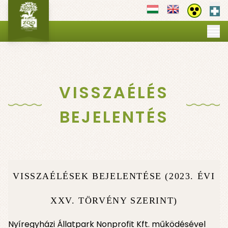
Els
Akadályment
MI VILÁGUNK
▼
NYITVATARTÁS
JEGYEK
PROGRAMOK
▼
VISSZAÉLÉS
OKTATÁS
▼
SZOLGÁLTATÁSOK
▼
BEJELENTÉS
GALÉRIA
TÉRKÉP
VISSZAÉLÉSEK BEJELENTÉSE (2023. ÉVI
XXV. TÖRVÉNY SZERINT)
Nyíregyházi Állatpark Nonprofit Kft. működésével