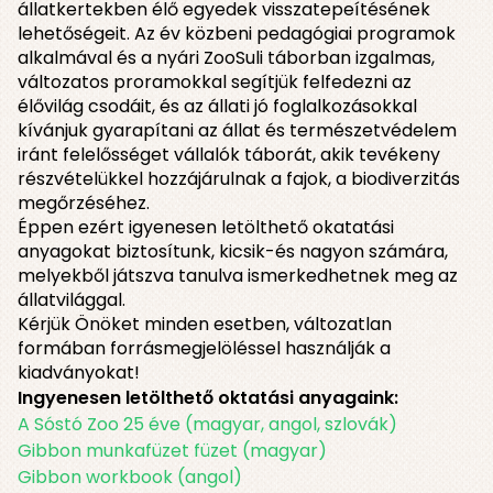
állatkertekben élő egyedek visszatepeítésének
lehetőségeit. Az év közbeni pedagógiai programok
alkalmával és a nyári ZooSuli táborban izgalmas
,
változatos proramokkal segítjük felfedezni az
élővilág csodáit, és az állati jó foglalkozásokkal
kívánjuk gyarapítani az állat és természetvédelem
iránt felelősséget vállalók táborát, akik tevékeny
részvételükkel hozzájárulnak a fajok, a biodiverzitás
megőrzéséhez.
Éppen ezért igyenesen letölthető okatatási
anyagokat biztosítunk, kicsik-és nagyon számára,
melyekből játszva tanulva ismerkedhetnek meg az
állatvilággal.
Kérjük Önöket minden esetben, változatlan
formában forrásmegjelöléssel használják a
kiadványokat!
Ingyenesen letölthető oktatási anyagaink:
A Sóstó Zoo 25 éve (magyar, angol, szlovák)
Gibbon munkafüzet füzet (magyar)
Gibbon workbook (angol)