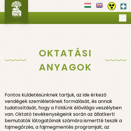
Els
Akadályment
MI VILÁGUNK
▼
NYITVATARTÁS
JEGYEK
PROGRAMOK
▼
OKTATÁSI
OKTATÁS
▼
SZOLGÁLTATÁSOK
▼
ANYAGOK
GALÉRIA
TÉRKÉP
Fontos küldetésünknek tartjuk, az ide érkező
vendégek szemléletének formálását, és annak
tudatosítását, hogy a Földünk élővilága veszélyben
van. Oktató tevékenységeink során az állatkerti
bemutatók látogatóinak számára ismertté teszik a
fajmegőrzés, a fajmegmentés programjait, az