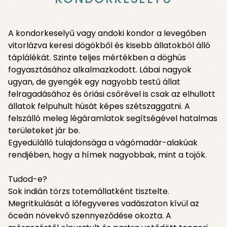
A kondorkeselyű vagy andoki kondor a levegőben
vitorlázva keresi dögökből és kisebb állatokból álló
táplálékát. Szinte teljes mértékben a döghús
fogyasztásához alkalmazkodott. Lábai nagyok
ugyan, de gyengék egy nagyobb testű állat
felragadásához és óriási csőrével is csak az elhullott
állatok felpuhult húsát képes szétszaggatni. A
felszálló meleg légáramlatok segítségével hatalmas
területeket jár be.
Egyedülálló tulajdonsága a vágómadár-alakúak
rendjében, hogy a hímek nagyobbak, mint a tojók.
Tudod-e?
Sok indián törzs totemállatként tisztelte.
Megritkulását a lőfegyveres vadászaton kívül az
óceán növekvő szennyeződése okozta. A