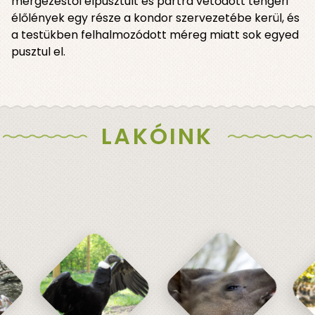
mérgezéstől elpusztult és partra vetődött tengeri
élőlények egy része a kondor szervezetébe kerül, és
a testükben felhalmozódott méreg miatt sok egyed
pusztul el.
LAKÓINK