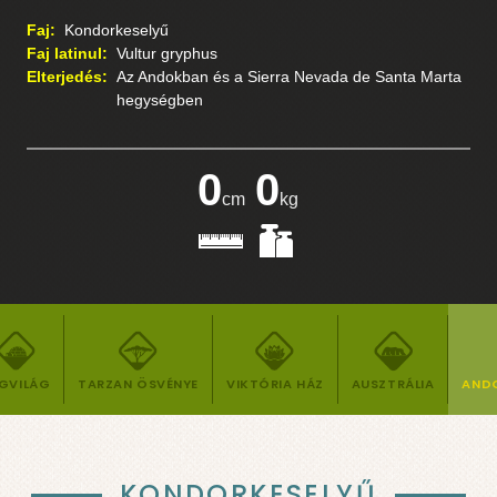
Faj:
Kondorkeselyű
Faj latinul:
Vultur gryphus
Elterjedés:
Az Andokban és a Sierra Nevada de Santa Marta
hegységben
0
0
cm
kg
GVILÁG
TARZAN ÖSVÉNYE
VIKTÓRIA HÁZ
AUSZTRÁLIA
AND
KONDORKESELYŰ