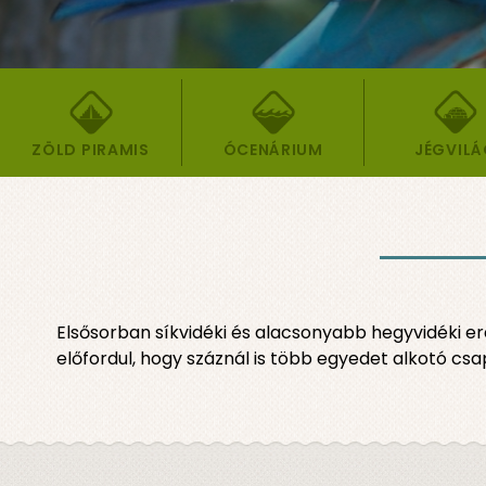
ZÖLD PIRAMIS
ÓCENÁRIUM
JÉGVIL
Elsősorban síkvidéki és alacsonyabb hegyvidéki er
előfordul, hogy száznál is több egyedet alkotó c