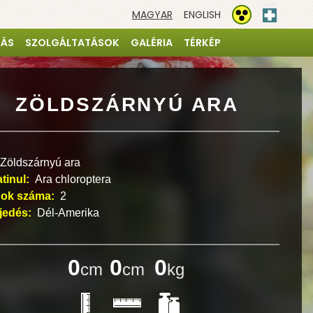
MAGYAR
ENGLISH
Elsősegé
Akadálymentesíté
TÁS
SZOLGÁLTATÁSOK
GALÉRIA
TÉRKÉP
ZÖLDSZÁRNYÚ ARA
Zöldszárnyú ara
atinul:
Ara chloroptera
ok száma:
2
rjedés:
Dél-Amerika
0
0
0
cm
cm
kg