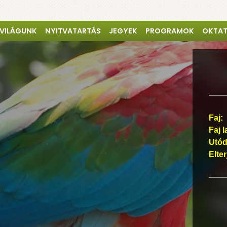
 VILÁGUNK
NYITVATARTÁS
JEGYEK
PROGRAMOK
OKTA
Faj:
Faj l
Utód
Elte