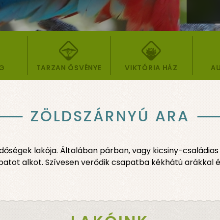
ÁG
TARZAN ÖSVÉNYE
VIKTÓRIA HÁZ
AU
ZÖLDSZÁRNYÚ ARA
dőségek lakója. Általában párban, vagy kicsiny-családia
sapatot alkot. Szívesen verődik csapatba kékhátú arákkal