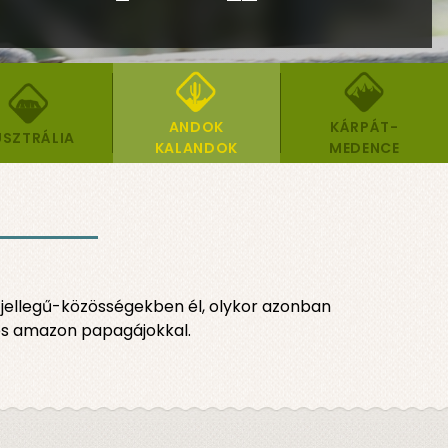
ANDOK
KÁRPÁT-
SZTRÁLIA
KALANDOK
MEDENCE
s jellegű-közösségekben él, olykor azonban
 és amazon papagájokkal.