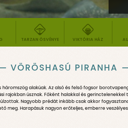
ÁG
TARZAN ÖSVÉNYE
VIKTÓRIA HÁZ
AU
VÖRÖSHASÚ PIRANHA
s háromszög alakúak. Az alsó és felső fogsor borotvapeng
ási rajokban úsznak. Főként halakkal és gerinctelenekkel
zottak. Nagyobb prédát inkább csak akkor fogyasztanak, 
lhető meg. Harapásuk nagyon erőteljes, emberre veszélyes