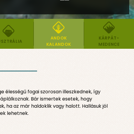
ANDOK
KÁRPÁT-
SZTRÁLIA
KALANDOK
MEDENCE
e élességű fogai szorosan illeszkednek, így
 táplálkoznak. Bár ismertek esetek, hogy
ha az már haldoklik vagy halott. Hallásuk jól
ek lehetnek.