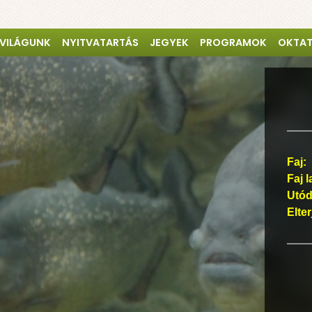
 VILÁGUNK
NYITVATARTÁS
JEGYEK
PROGRAMOK
OKTA
Faj:
Faj l
Utód
Elte