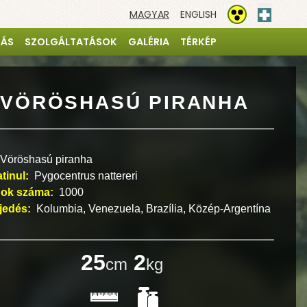
MAGYAR
ENGLISH
Elsősegé
Akadálymentesíté
TÁS
SZOLGÁLTATÁSOK
GALÉRIA
TÉRKÉP
VÖRÖSHASÚ PIRANHA
Vöröshasú piranha
atinul:
Pygocentrus nattereri
ok száma:
1000
rjedés:
Kolumbia, Venezuela, Brazília, Közép-Argentína
33
2
cm
kg