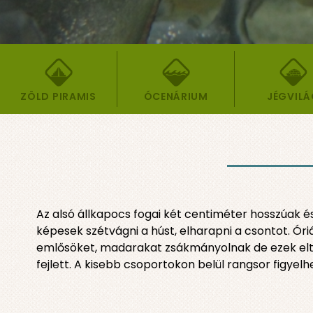
ZÖLD PIRAMIS
ÓCENÁRIUM
JÉGVIL
Az alsó állkapocs fogai két centiméter hosszúak é
képesek szétvágni a húst, elharapni a csontot. Óri
emlősöket, madarakat zsákmányolnak de ezek eltúl
fejlett. A kisebb csoportokon belül rangsor figye