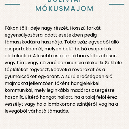
MÓKUSMAJOM
Fákon tölti ideje nagy részét. Hosszú farkát
egyensúlyozásra, adott esetekben pedig
támaszkodásra használja. Több száz egyedből álló
csoportokban él, melyen belül belső csoportok
alakulnak ki. A kisebb csoportokban változatosan
vagy hím, vagy nőivarú dominancia alakul ki. Sokféle
táplálékot fogyaszt, kedveli a rovarokat és a
gyümölcsöket egyaránt. A sűrű erdőségben élő
majmokra jellemzően főként hangjelekkel
kommunikál, mely leginkább madárcsicsergésre
hasonlít. Eltérő hangot hallatt, ha a talaj felől érez
veszélyt vagy ha a lombkorona szintjéről, vag ha a
levegőből várható támadás.