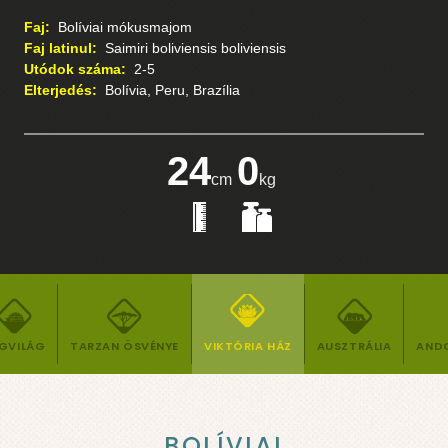
Faj:
Bolíviai mókusmajom
Faj latinul:
Saimiri boliviensis boliviensis
Utódok száma:
2-5
Elterjedés:
Bolívia, Peru, Brazília
29
0
cm
kg
GVILÁG
TARZAN ÖSVÉNYE
VIKTÓRIA HÁZ
AUSZTRÁLIA
AND
BOLÍVIAI