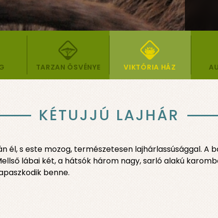
ÁG
TARZAN ÖSVÉNYE
VIKTÓRIA HÁZ
AU
KÉTUJJÚ LAJHÁR
l, s este mozog, természetesen lajhárlassúsággal. A bar
Mellső lábai két, a hátsók három nagy, sarló alakú karo
apaszkodik benne.