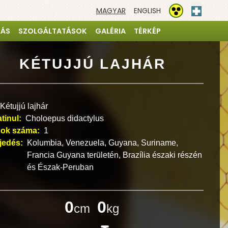
MAGYAR
ENGLISH
Elsősegé
Akadálymentesíté
TÁS
SZOLGÁLTATÁSOK
GALÉRIA
TÉRKÉP
KÉTUJJÚ LAJHÁR
Kétujjú lajhár
atinul:
Choloepus didactylus
ok száma:
1
rjedés:
Kolumbia, Venezuela, Guyana, Suriname,
Francia Guyana területén, Brazília északi részén
és Észak-Peruban
0
0
cm
kg