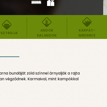
ANDOK
KÁRPÁT-
SZTRÁLIA
KALANDOK
MEDENCE
na bundáját zöld színnel árnyalják a rajta
mban végződnek. Karmaival, mint kampókkal