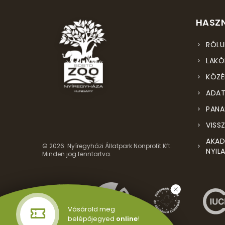
HASZN
RÓLU
LAKÓ
KÖZÉ
ADAT
PANA
VISS
AKAD
© 2026. Nyíregyházi Állatpark Nonprofit Kft.
NYIL
Minden jog fenntartva.
Vásárold meg
belépőjegyed
online
!