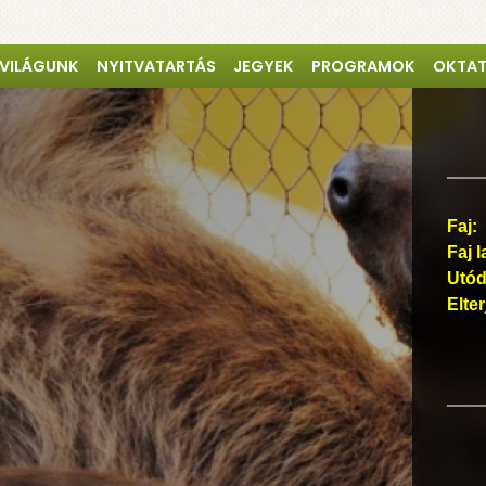
 VILÁGUNK
NYITVATARTÁS
JEGYEK
PROGRAMOK
OKTA
Faj:
Faj l
Utód
Elte