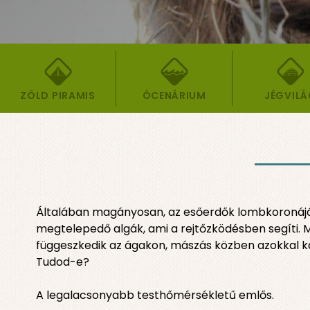
ZÖLD PIRAMIS
ÓCENÁRIUM
JÉGVIL
Általában magányosan, az esőerdők lombkoronáján é
megtelepedő algák, ami a rejtőzködésben segíti. 
függeszkedik az ágakon, mászás közben azokkal k
Tudod-e?
A legalacsonyabb testhőmérsékletű emlős.