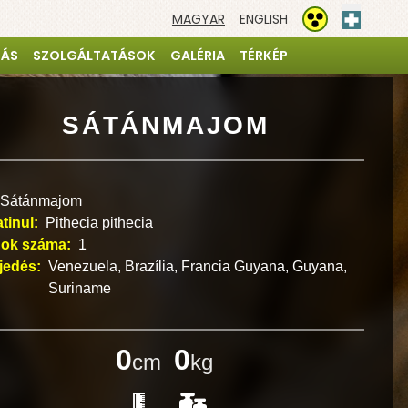
MAGYAR
ENGLISH
Elsősegé
Akadálymentesíté
TÁS
SZOLGÁLTATÁSOK
GALÉRIA
TÉRKÉP
SÁTÁNMAJOM
Sátánmajom
atinul:
Pithecia pithecia
ok száma:
1
rjedés:
Venezuela, Brazília, Francia Guyana, Guyana,
Suriname
0
0
cm
kg