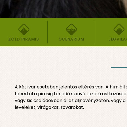
ZÖLD PIRAMIS
ÓCENÁRIUM
JÉGVIL
A két ivar esetében jelentős eltérés van. A hím ál
fehértől a pirosig terjedő színváltozatú csíkozáss
vagy kis családokban él az aljnövényzeten, vagy a
leveleket, virágokat, rovarokat.