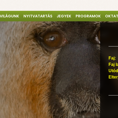
 VILÁGUNK
NYITVATARTÁS
JEGYEK
PROGRAMOK
OKTA
Faj:
Faj l
Utód
Elte