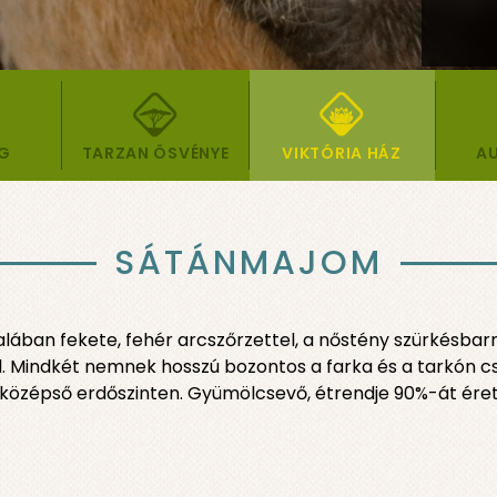
ÁG
TARZAN ÖSVÉNYE
VIKTÓRIA HÁZ
AU
SÁTÁNMAJOM
talában fekete, fehér arcszőrzettel, a nőstény szürkésbar
al. Mindkét nemnek hosszú bozontos a farka és a tarkón cs
 középső erdőszinten. Gyümölcsevő, étrendje 90%-át éret