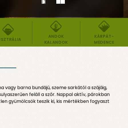
ANDOK
KÁRPÁT-
SZTRÁLIA
KALANDOK
MEDENCE
na vagy barna bundájú, szeme sarkától a szájáig,
ulyaszerűen feláll a szőr. Nappal aktív, párokban
len gyümölcsök teszik ki, kis mértékben fogyaszt